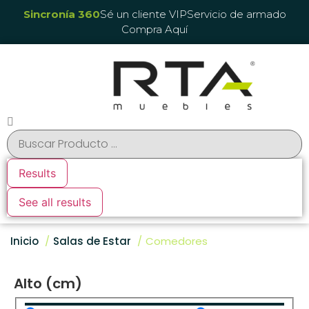
Sincronía 360
Sé un cliente VIP
Servicio de armado
Compra Aquí
Results
See all results
Inicio
Salas de Estar
Comedores
Alto (cm)