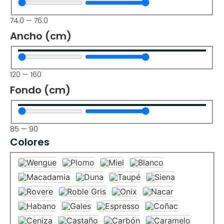
74.0
—
76.0
Ancho (cm)
120
—
160
Fondo (cm)
85
—
90
Colores