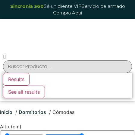
Sincronía 360
Sé un cliente VIP
Servicio de armado
Compra Aquí
Results
See all results
Inicio
Dormitorios
Cómodas
Alto (cm)