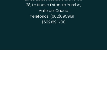
28, La Nueva Estancia Yumbo,
Valle del Cauca
Teléfonos
: (602)6959181 –
(602)6911700