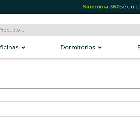
Sincronía 360
Sé un c
ficinas
Dormitorios