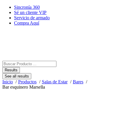
Saltar
Sincronía 360
al
Sé un cliente VIP
contenido
Servicio de armado
Compra Aquí
Search
...
Results
See all results
Inicio
Productos
Salas de Estar
Bares
Bar esquinero Marsella