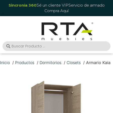
Sincronía 360
Sé un cliente VIP
Servicio de armado
Compra Aquí
Inicio
Productos
Dormitorios
Closets
Armario Kaia