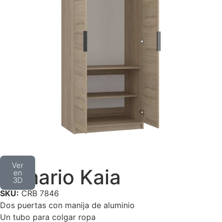
Ver
Armario Kaia
en
3D
SKU:
CRB 7846
Dos puertas con manija de aluminio
Un tubo para colgar ropa