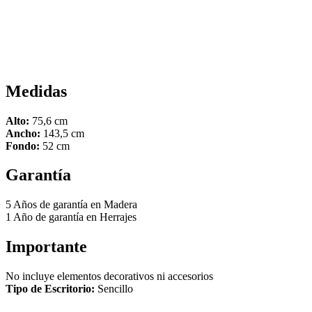
Medidas
Alto:
75,6 cm
Ancho:
143,5 cm
Fondo:
52 cm
Garantía
5 Años de garantía en Madera
1 Año de garantía en Herrajes
Importante
No incluye elementos decorativos ni accesorios
Tipo de Escritorio:
Sencillo