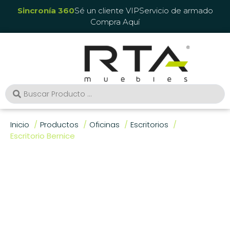
Sincronía 360
Sé un cliente VIP
Servicio de armado
Compra Aquí
Inicio
Productos
Oficinas
Escritorios
Escritorio Bernice