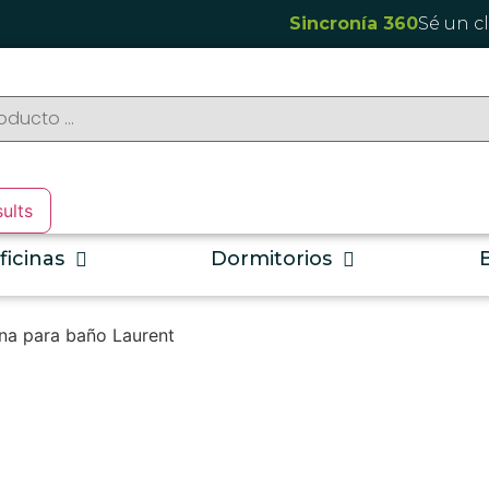
Sincronía 360
Sé un c
sults
ficinas
Dormitorios
a para baño Laurent