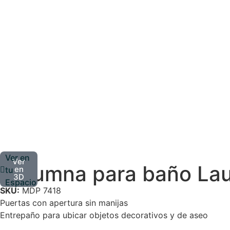
Ver en
Ver
Columna para baño Lau
en
tu
3D
Espacio
SKU:
MDP 7418
Puertas con apertura sin manijas
Entrepaño para ubicar objetos decorativos y de aseo