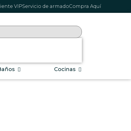
liente VIP
Servicio de armado
Compra Aquí
Baños
Cocinas