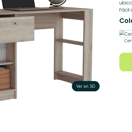
ubica
Fácil
Col
Cen
Ver en 3D