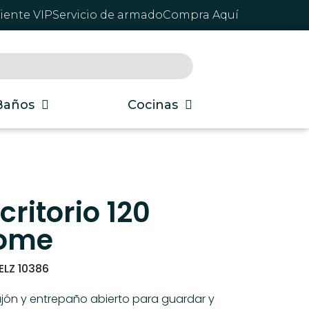
liente VIP
Servicio de armado
Compra Aquí
Baños
Cocinas
critorio 120
ome
ELZ 10386
jón y entrepaño abierto para guardar y