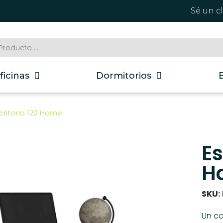
Sé un c
ficinas
Dormitorios
critorio 120 Home
Es
H
SKU:
Un ca