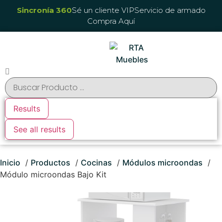
Sincronía 360
Sé un cliente VIP
Servicio de armado
Compra Aquí
Results
See all results
Inicio
Productos
Cocinas
Módulos microondas
Módulo microondas Bajo Kit