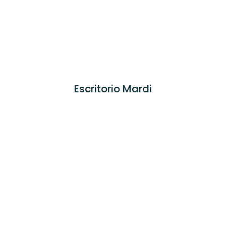
Escritorio Mardi
COMPRA AQUÍ
COMPRA AQUÍ
Empresa