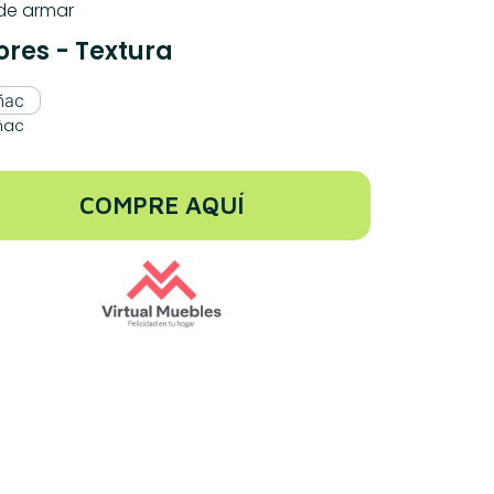
 de armar
ores - Textura
ñac
COMPRE AQUÍ