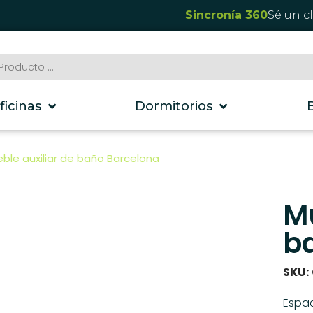
Sincronía 360
Sé un c
ficinas
Dormitorios
ble auxiliar de baño Barcelona
Mu
b
SKU:
Espac