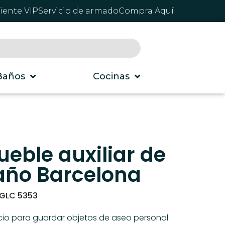
liente VIP
Servicio de armado
Compra Aquí
Baños
Cocinas
eble auxiliar de
año Barcelona
GLC 5353
io para guardar objetos de aseo personal