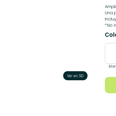
Ampl
Una p
Inclu
*
No i
Col
Bla
Ver en 3D