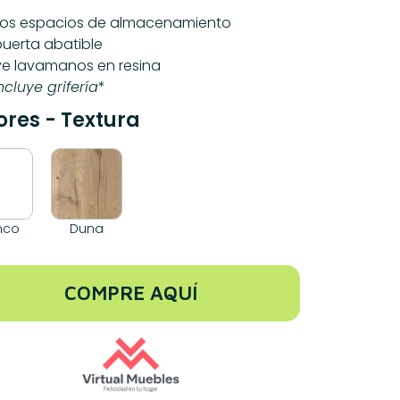
ios espacios de almacenamiento
uerta abatible
ye lavamanos en resina
ncluye grifería
*
ores - Textura
nco
Duna
COMPRE AQUÍ