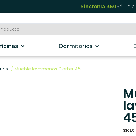
Sincronía 360
Sé un c
ficinas
Dormitorios
anos
Mueble lavamanos Carter 45
M
l
4
SKU: