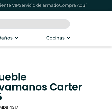
liente VIP
Servicio de armado
Compra Aquí
Baños
Cocinas
ueble
avamanos Carter
5
MDB 4317